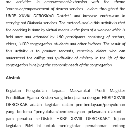
are activities in empowerment/extension with the theme
“extension/empowerment of deacon services - elders throughout the
HKBP XXVIII DEBOSKAB District.” and increase enthusiasm in
carrying out Diakonia services. The method used in this activity is that
the coaching is done by virtual means in the form of a webinar which is
held once and attended by 180 participants consisting of pastors,
elders, HKBP congregation, students and other invitees. The result of
this activity is to produce servants, especially elders who can
understand the calling and spirituality of ministry in the life of the
congregation in helping the economic needs of the congregation.
Abstrak
Kegiatan Pengabdian kepada Masyarakat Prodi Magister
Pendidikan Agama Kristen yang bekerjasama dengan HKBP XXVIII
DEBOSKAB adalah kegiatan dalam pemberdayaan/penyuluhan
yang bertema “penyuluhan/pemberdayaan pelayanan diakoni -
para penatua se-Distrik HKBP XXVIII DEBOSKAB.” Tujuan
kegiatan PkM ini untuk meningkatan pemahaman tentang