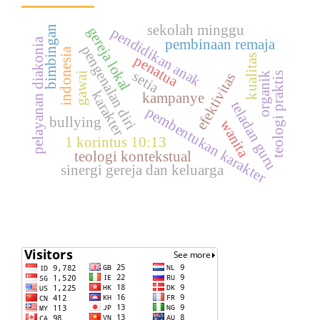
sekolah minggu
bimbingan
gereja lokal
pendidikan anak
pelayanan diakonia
pembinaan remaja
pengenalan diri
indonesia
penatua
kualitas
setia
teologi praktis
organik
efektivitas
gawai
karakter
kampanye
teladan guru
pembentukan karakter
bullying
wanita
1 korintus 10:13
teologi kontekstual
sinergi gereja dan keluarga